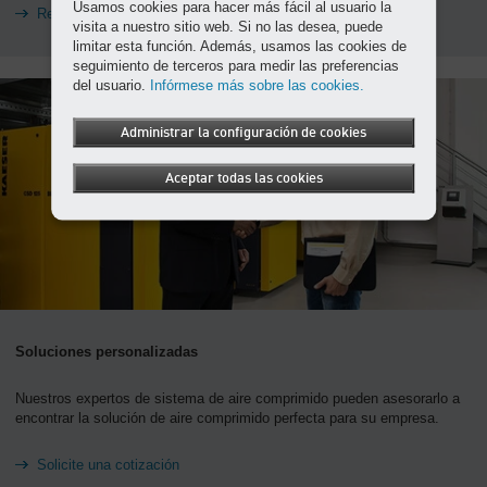
Usamos cookies para hacer más fácil al usuario la
Realice una pregunta
visita a nuestro sitio web. Si no las desea, puede
limitar esta función. Además, usamos las cookies de
seguimiento de terceros para medir las preferencias
del usuario.
Infórmese más sobre las cookies.
Administrar la configuración de cookies
Aceptar todas las cookies
Soluciones personalizadas
Nuestros expertos de sistema de aire comprimido pueden asesorarlo a
encontrar la solución de aire comprimido perfecta para su empresa.
Solicite una cotización