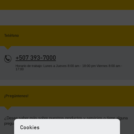
-
Contenido
Teléfono
+507 393-7000
Horario de trabajo: Lunes a Jueves 8:00 am - 18:00 pm Viernes 8:00 am -
17:00
¡Pregúntenos!
¿Desea saber más sobre nuestros productos y servicios o tiene alguna
pregunta en general sobre los sistemas de aire comprimido?
Cookies