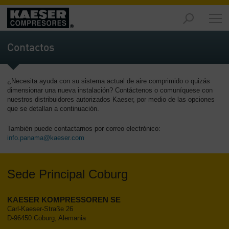
Productos
y
Contactos
soluciones
-
Contenido
¿Necesita ayuda con su sistema actual de aire comprimido o quizás
dimensionar una nueva instalación? Contáctenos o comuníquese con
Servicios
nuestros distribuidores autorizados Kaeser, por medio de las opciones
-
que se detallan a continuación.
Contenido
También puede contactarnos por correo electrónico:
Recursos
info.panama@kaeser.com
de
aire
comprimido
Sede Principal Coburg
-
Contenido
KAESER KOMPRESSOREN SE
Carl-Kaeser-Straße 26
Conozca
D-96450 Coburg, Alemania
Kaeser