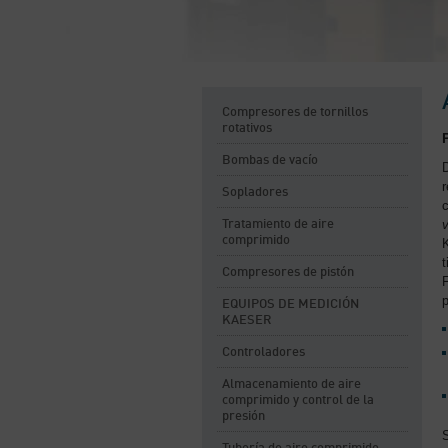
Compresores de tornillos
rotativos
Bombas de vacío
D
r
Sopladores
c
v
Tratamiento de aire
comprimido
t
Compresores de pistón
EQUIPOS DE MEDICIÓN
KAESER
Controladores
Almacenamiento de aire
comprimido y control de la
presión
S