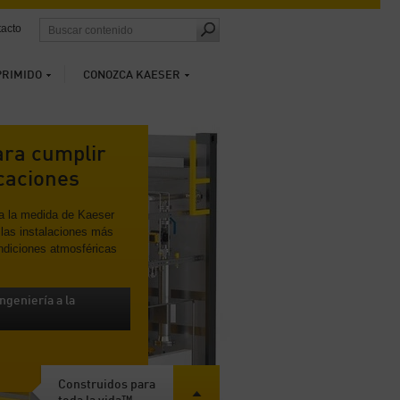
acto
PRIMIDO
CONOZCA KAESER
ara cumplir
icaciones
 a la medida de Kaeser
las instalaciones más
ndiciones atmosféricas
ngeniería a la
Construidos para