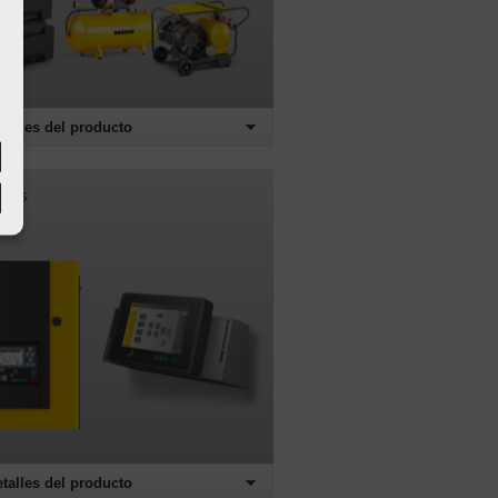
etalles del producto
ores
etalles del producto