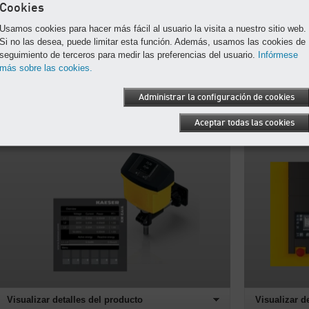
Cookies
Usamos cookies para hacer más fácil al usuario la visita a nuestro sitio web.
Si no las desea, puede limitar esta función. Además, usamos las cookies de
seguimiento de terceros para medir las preferencias del usuario.
Infórmese
más sobre las cookies.
Visualizar detalles del producto
Visualizar d
Administrar la configuración de cookies
Aparatos de medición
Controlad
Aceptar todas las cookies
Visualizar detalles del producto
Visualizar d