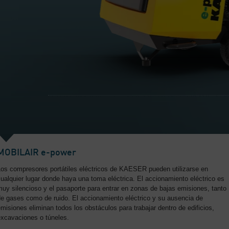
MOBILAIR e-power
Los compresores portátiles eléctricos de KAESER pueden utilizarse en
ualquier lugar donde haya una toma eléctrica. El accionamiento eléctrico es
uy silencioso y el pasaporte para entrar en zonas de bajas emisiones, tanto
de gases como de ruido. El accionamiento eléctrico y su ausencia de
misiones eliminan todos los obstáculos para trabajar dentro de edificios,
excavaciones o túneles.