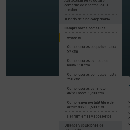
Almacenamiento de aire
comprimido y control de la
presión
Tubería de aire comprimido
Compresores portátiles
e-power
Compresores pequeños hasta
57 cfm
Compresores compactos
hasta 110 cfm
Compresores portátiles hasta
250 cfm
Compresores con motor
diésel hasta 1,700 cfm
c
Compresión portátil libre de
m
aceite hasta 1,600 cfm
Herramientas y accesorios
e
Diseños y soluciones de