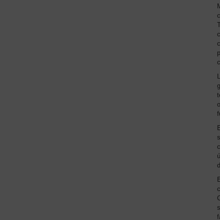
T
c
c
p
c
g
t
o
f
s
d
s
f