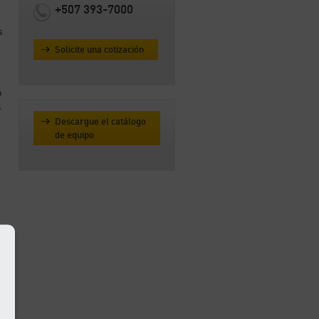
+507 393-7000
s
Solicite una cotización
s
o
a
Descargue el catálogo
de equipo