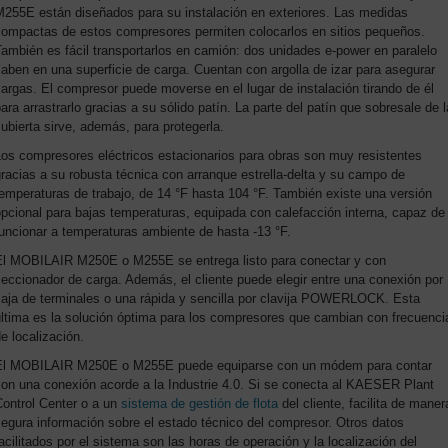
M255E están diseñados para su instalación en exteriores. Las medidas
compactas de estos compresores permiten colocarlos en sitios pequeños.
ambién es fácil transportarlos en camión: dos unidades e-power en paralelo
aben en una superficie de carga. Cuentan con argolla de izar para asegurar
argas. El compresor puede moverse en el lugar de instalación tirando de él
ara arrastrarlo gracias a su sólido patín. La parte del patín que sobresale de l
ubierta sirve, además, para protegerla.
Los compresores eléctricos estacionarios para obras son muy resistentes
racias a su robusta técnica con arranque estrella-delta y su campo de
emperaturas de trabajo, de 14 °F hasta 104 °F. También existe una versión
pcional para bajas temperaturas, equipada con calefacción interna, capaz de
uncionar a temperaturas ambiente de hasta -13 °F.
El MOBILAIR M250E o M255E se entrega listo para conectar y con
eccionador de carga. Además, el cliente puede elegir entre una conexión por
caja de terminales o una rápida y sencilla por clavija POWERLOCK. Esta
última es la solución óptima para los compresores que cambian con frecuenci
e localización.
El MOBILAIR M250E o M255E puede equiparse con un módem para contar
con una conexión acorde a la Industrie 4.0. Si se conecta al KAESER Plant
Control Center o a un
sistema de gestión de flota
del cliente, facilita de maner
egura información sobre el estado técnico del compresor. Otros datos
acilitados por el sistema son las horas de operación y la localización del