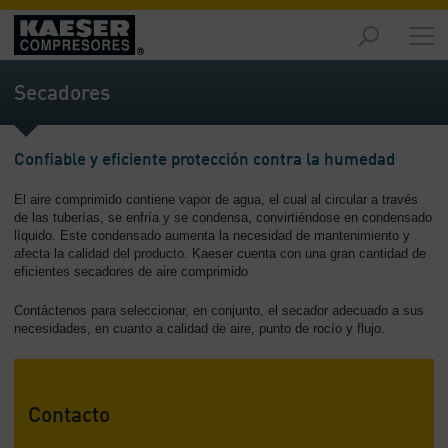
Productos
y
Secadores
soluciones
-
Contenido
Confiable y eficiente protección contra la humedad
Servicios
El aire comprimido contiene vapor de agua, el cual al circular a través
-
de las tuberías, se enfría y se condensa, convirtiéndose en condensado
Contenido
líquido. Este condensado aumenta la necesidad de mantenimiento y
afecta la calidad del producto. Kaeser cuenta con una gran cantidad de
Recursos
eficientes secadores de aire comprimido
de
aire
Contáctenos para seleccionar, en conjunto, el secador adecuado a sus
necesidades, en cuanto a calidad de aire, punto de rocío y flujo.
comprimido
-
Contenido
Contacto
Conozca
Kaeser