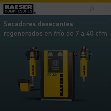
Productos
y
Secadores desecantes
soluciones
-
regenerados en frío de 7 a 40 cfm
Contenido
Servicios
-
Contenido
Recursos
de
aire
comprimido
-
Contenido
Conozca
Kaeser